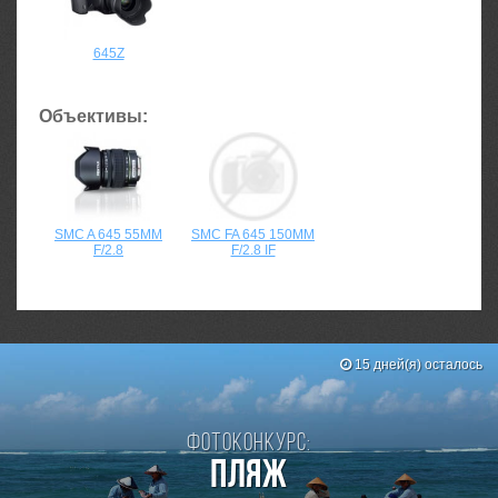
645Z
Объективы:
SMC A 645 55MM
SMC FA 645 150MM
F/2.8
F/2.8 IF
15 дней(я) осталось
Фотоконкурс:
Пляж