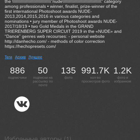
the \\\\\\\\\\\\\\\\\\\\\\\\\\\\\\\"nude\\\\\\\\\\\\\\\\\\\\\\\\\\\\\\\" category
among professionals • winner, finalist, prize-winner of the
first international Photoshoot awards NUDE-
2013,2014,2015,2016 in various categories and
nominations • jury member of Photoshoot awards NUDE-
2017/18/19 • two Gold Medals in the GRAND
TRIERENBERG SUPER CIRCUIT 2019 in the «NUDE» and
“Dance” genres web recourses: - personal website
http://danhecho.com/ - methods of color correction
https://hechopresets.com/
Теги
Архив
Лучшее
886
50
135
991.7K
1.2K
подписчики
подписки на
фото
кол-во
фото в
рассылку по
просмотров фото
избранном
почте
Избранные авторы (1)