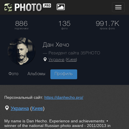
Toggl
navig
886
135
991.7K
подписчики
фото
просм. фото
Дан Хечо
— Резидент сайта 35PHOTO
Украина
(
Киев
)
Фото
Альбомы
Профиль
Персональный сайт:
https://danhecho.pro/
Украина
(
Киев
)
My name is Dan Hecho. Experience and achievements: •
winner of the national Russian photo award - 2011/2013 in