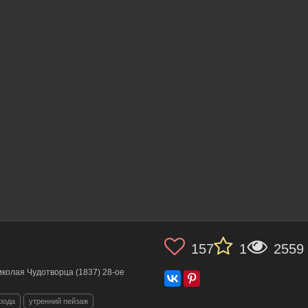
157
1
2559
колая Чудотворца (1837) 28-ое
рода
утренний пейзаж