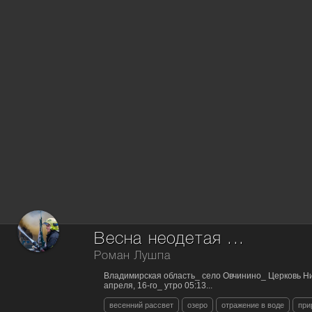
Весна неодетая ...
Роман Лушпа
Владимирская область_ село Овчинино_ Церковь Ни
апреля, 16-го_ утро 05:13...
весенний рассвет
озеро
отражение в воде
при