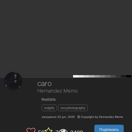
caro
Hernandez Memo
RedGirls
redgirls
sexyphotography
загружено
02 jun, 2026
Copyright by
Hernandez Memo
Подпишись