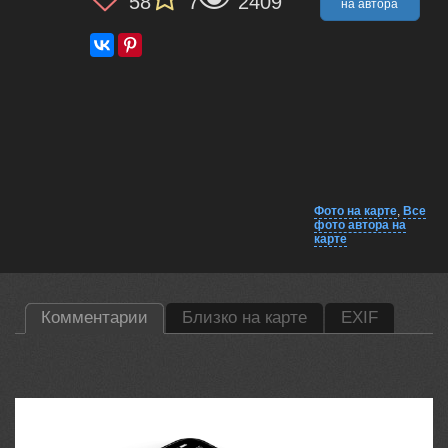
58
7
2409
на автора
Фото на карте
,
Все
фото автора на
карте
Комментарии
Близко на карте
EXIF