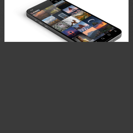
35PHOTO Mobile App
Загружайте работы на сайт прямо из мобильного
приложения. Ставьте лайки, подписывайтесь на других
участников, оставляйте комментарии. Возможность
смотреть за тем кто поставил вам лайк, а так же
возможность загружать работы в приложение
участникам не прошедшим модерацию.