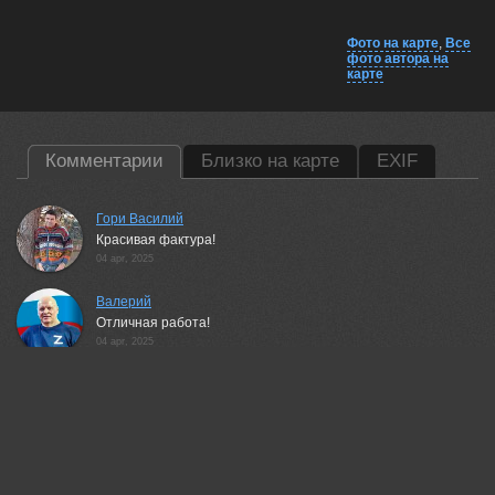
Фото на карте
,
Все
фото автора на
карте
Комментарии
Близко на карте
EXIF
Гори Василий
Красивая фактура!
04 apr, 2025
Валерий
Отличная работа!
04 apr, 2025