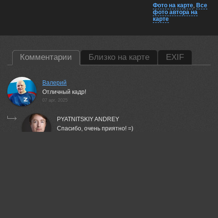
Фото на карте
,
Все
фото автора на
карте
Комментарии
Близко на карте
EXIF
Валерий
Отличный кадр!
07 apr, 2025
PYATNITSKIY ANDREY
Спасибо, очень приятно! =)
07 apr, 2025