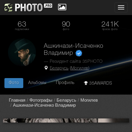
Toggl
navig
63
90
241K
подписчики
фото
просм. фото
Ашкинази-Исаченко
Владимир
— Резидент сайта 35PHOTO
Беларусь
(
Могилев
)
Фото
Альбомы
Профиль
35AWARDS
Главная
Фотографы
Беларусь
Могилев
Ашкинази-Исаченко Владимир