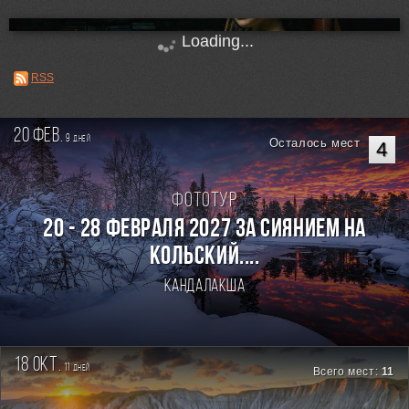
Loading...
RSS
20 фев.
9
дней
Осталось мест
4
Фототур
20 - 28 февраля 2027 За Сиянием на
Кольский....
Кандалакша
18 окт.
11
дней
Всего мест:
11