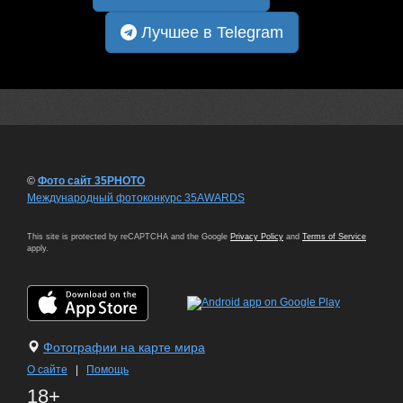
Лучшее в Telegram
©
Фото сайт 35PHOTO
Международный фотоконкурс 35AWARDS
This site is protected by reCAPTCHA and the Google
Privacy Policy
and
Terms of Service
apply.
Фотографии на карте мира
О сайте
|
Помощь
18+