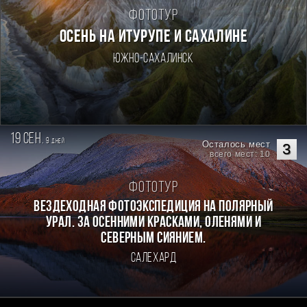
Фототур
ОСЕНЬ НА ИТУРУПЕ И САХАЛИНЕ
Южно-Сахалинск
19 сен.
9
дней
Осталось мест
3
всего мест: 10
Фототур
Вездеходная фотоэкспедиция на Полярный
Урал. За осенними красками, оленями и
северным сиянием.
Салехард