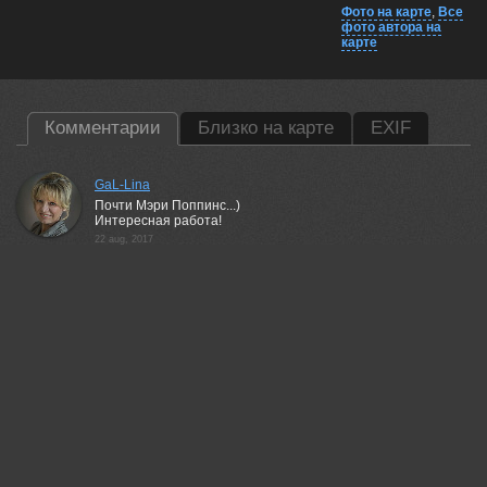
Фото на карте
,
Все
фото автора на
карте
Комментарии
Близко на карте
EXIF
GaL-Lina
Почти Мэри Поппинс...)
Интересная работа!
22 aug, 2017