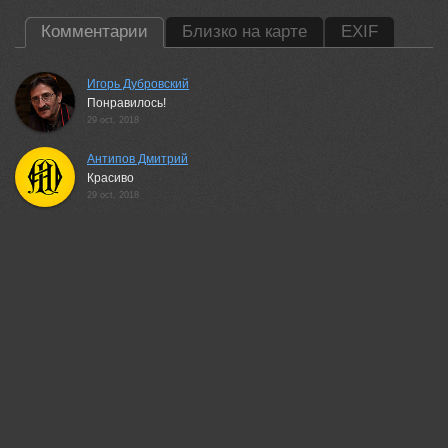
Комментарии
Близко на карте
EXIF
Игорь Дубровский
Понравилось!
29 oct, 2018
Антипов Дмитрий
Красиво
29 oct, 2018
Неля Рачкова
Отлично!
29 oct, 2018
Александр Гвоздь
Классно!
29 oct, 2018
Mihalych
Красивый свет, красивые тона!
29 oct, 2018