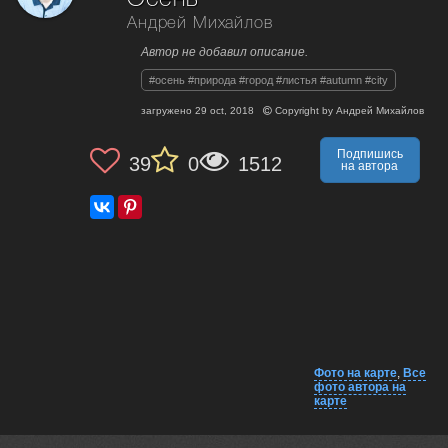
Андрей Михайлов
Автор не добавил описание.
#осень #природа #город #листья #autumn #city
загружено
29 oct, 2018
Copyright by
Андрей Михайлов
Подпишись
39
0
1512
на автора
Фото на карте
,
Все
фото автора на
карте