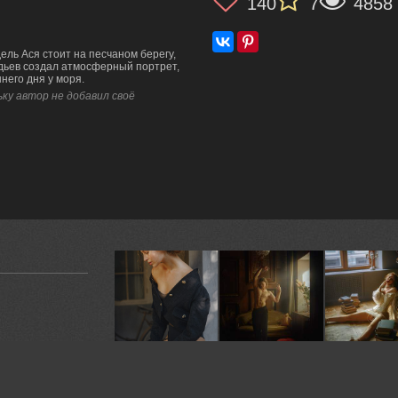
140
7
4858
ель Ася стоит на песчаном берегу,
дьев создал атмосферный портрет,
него дня у моря.
ку автор не добавил своё
кадры!