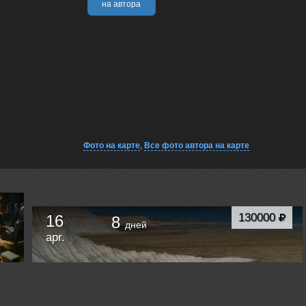
на автора
Фото на карте
,
Все фото автора на карте
130000
16
8
дней
apr.
Фототур к ландшафным шедеврам Мангистау.
Актау
Kazakhstan /