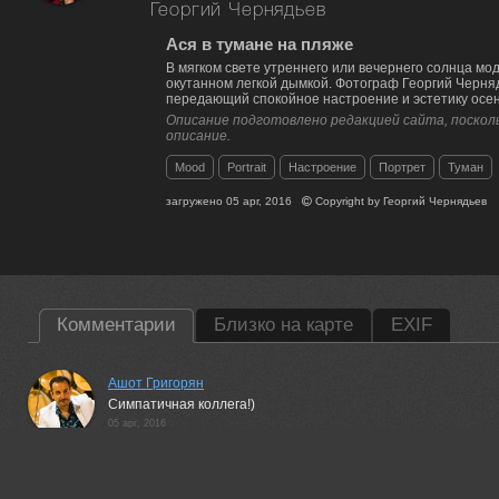
Георгий Чернядьев
Ася в тумане на пляже
В мягком свете утреннего или вечернего солнца мод
окутанном легкой дымкой. Фотограф Георгий Черня
передающий спокойное настроение и эстетику осен
Описание подготовлено редакцией сайта, посколь
описание.
Mood
Portrait
Настроение
Портрет
Туман
загружено
05 apr, 2016
Copyright by
Георгий Чернядьев
Комментарии
Близко на карте
EXIF
Ашот Григорян
Симпатичная коллега!)
05 apr, 2016
Георгий Чернядьев
Она ещё и талантливая! На мобилу снимает суперские 