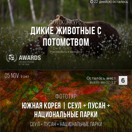
22 дней(я) осталось
Фотоконкурс:
Дикие животные с
потомством
Участвовать в конкурсе
05 nov.
9
дней
Осталось мест
6
всего мест: 12
Фототур
Южная Корея | Сеул + Пусан +
национальные парки
Сеул + Пусан + национальные парки