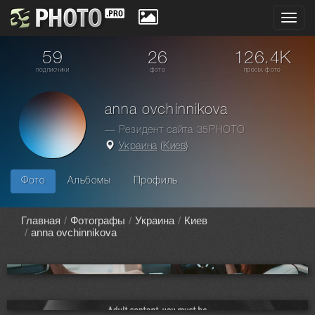
Toggl
navig
59
26
126.4K
подписчики
фото
просм. фото
anna ovchinnikova
— Резидент сайта 35PHOTO
Украина
(
Киев
)
Фото
Альбомы
Профиль
Главная
Фотографы
Украина
Киев
anna ovchinnikova