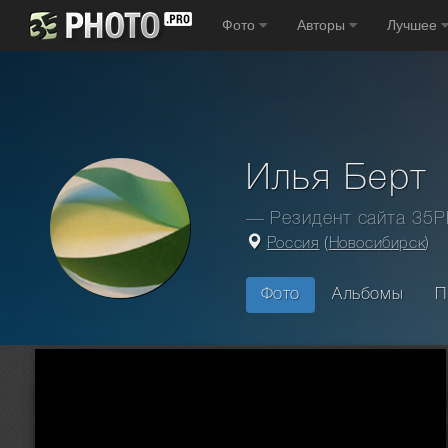
Фото
Авторы
Лучшее
Илья Берт
— Резидент сайта 35
Россия
(
Новосибирск
)
Фото
Альбомы
П
Главная
Фотографы
Россия
Новосибирск
Илья Берт