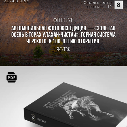
22 aug.
20
дней
Осталось мест
8
всего мест: 10
Фототур
Автомобильная фотоэкспедиция — «Золотая
осень в горах Улахан-Чистай». Горная система
Черского. К 100-летию открытия.
Якутск