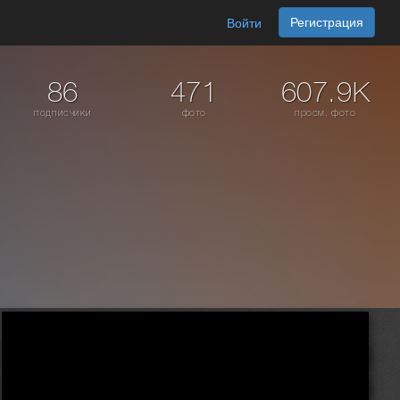
Регистрация
Войти
86
471
607.9K
подписчики
фото
просм. фото