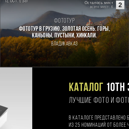
12 oct.
12
дней
Осталось мест
2
всего мест: 6
Фототур
Фототур в Грузию. Золотая осень. Горы,
каньоны, пустыни, хинкали.
Владикавказ
Каталог
10TH 
ЛУЧШИЕ ФОТО И ФО
В каталоге представлено 
из 25 номинаций от более 