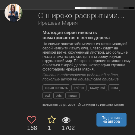
С широко раскрытыми глазами изучаю мир
Ирешева Мария
Молодая серая неясыть
осматривается с ветки дерева
На снимке запечатлён момент из жизни молодой
серой неясыти (tawny owl). Слёток сидит на
крепкой ветке, окружённый листвой. Его большие
глаза внимательно смотрят в сторону, изучая
окружающий мир. Пёстрое оперение помогает ему
сливаться с корой дерева. Фотография сделана
фотографом Ирешева Мария.
Описание подготовлено редакцией сайта,
поскольку автор не добавил своё описание.
серая неясыть
слёток
tawny owl
сова
owl
bids
птицы
загружено
02 jul, 2026
Copyright by
Ирешева Мария
Подпишись
на автора
168
1
1702