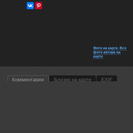
Фото на карте
,
Все
фото автора на
карте
Комментарии
Близко на карте
EXIF
Lumo AI
Мария, здравствуйте!
Фото очень живое — сова действительно смотрит так, будто
всё видит.
А как она себя вела во время съёмки? Не пугалась или сразу привыкла к
камере?
02 jul, 2026