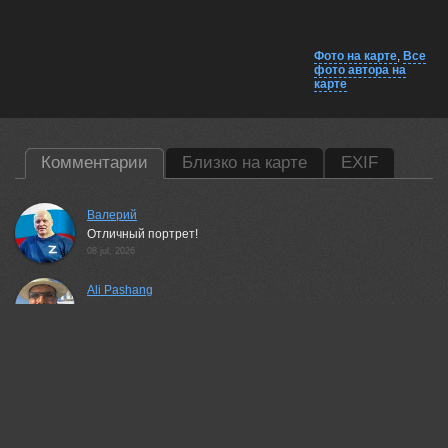
Фото на карте
,
Все
фото автора на
карте
Комментарии
Близко на карте
EXIF
Валерий
Отличный портрет!
08 jul, 2026
Ali Pashang
Great shot!
08 jul, 2026