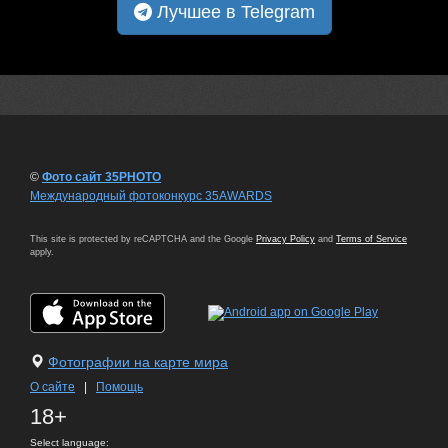
Лучшее в Telegram
©
Фото сайт 35PHOTO
Международный фотоконкурс 35AWARDS
This site is protected by reCAPTCHA and the Google
Privacy Policy
and
Terms of Service
apply.
Фотографии на карте мира
О сайте
|
Помощь
18+
Select language: