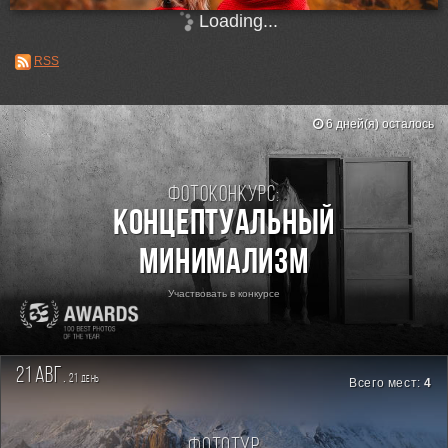
Loading...
RSS
6 дней(я) осталось
Фотоконкурс:
Концептуальный
минимализм
Участвовать в конкурсе
21 авг.
21
день
Всего мест:
4
Фототур