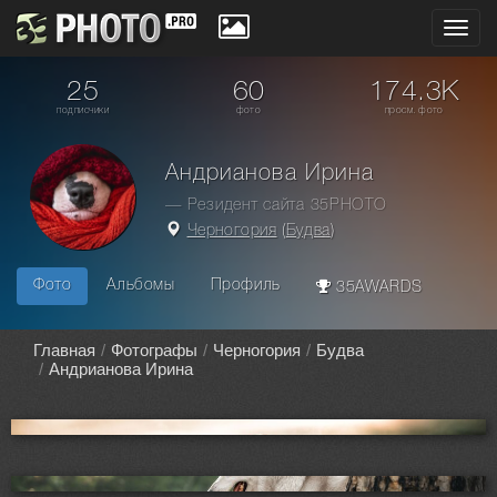
Toggl
navig
25
60
174.3K
подписчики
фото
просм. фото
Андрианова Ирина
— Резидент сайта 35PHOTO
Черногория
(
Будва
)
Фото
Альбомы
Профиль
35AWARDS
Главная
Фотографы
Черногория
Будва
Андрианова Ирина