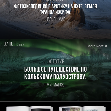
Фотоэкспедиция в Арктику на яхте. Земля
Франца Иосифа.
Нарьян-Мар
07 ноя.
9
дней
Всего мест:
8
Фототур
БОЛЬШОЕ ПУТЕШЕСТВИЕ ПО
КОЛЬСКОМУ ПОЛУОСТРОВУ.
Мурманск