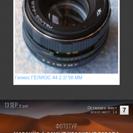
Гелиос ГЕЛИОС 44-2 2/ 58 ММ
13 sep.
12
дней
Осталось мест
7
всего мест: 14
Фототур