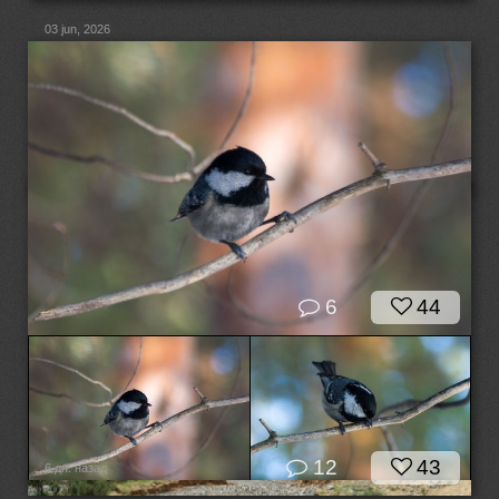
03 jun, 2026
6
44
12
43
6 дн. назад