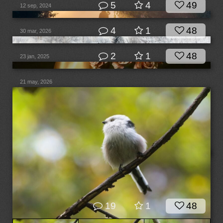
5
4
49
12 sep, 2024
4
1
48
30 mar, 2026
2
1
48
23 jan, 2025
21 may, 2026
19
1
48