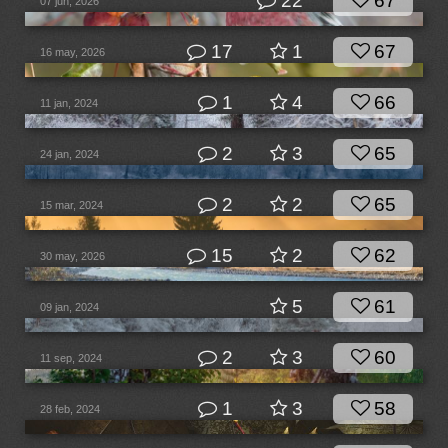
22
67
07 jun, 2026
17
1
67
16 may, 2026
1
4
66
11 jan, 2024
2
3
65
24 jan, 2024
2
2
65
15 mar, 2024
15
2
62
30 may, 2026
5
61
09 jan, 2024
2
3
60
11 sep, 2024
1
3
58
28 feb, 2024