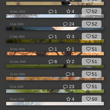
1
4
52
30 dec, 2023
24
52
13 jul, 2026
1
3
52
17 feb, 2024
1
1
51
20 feb, 2024
6
2
51
21 may, 2026
6
51
12 nov, 2025
23
51
13 jul, 2026
4
50
05 jan, 2024