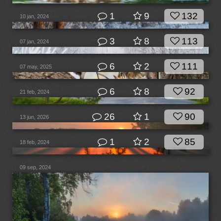
1
9
132
10 jan, 2024
3
8
113
07 jan, 2024
6
2
111
07 may, 2025
6
8
92
21 feb, 2024
26
1
90
13 jun, 2026
1
2
85
18 feb, 2024
09 sep, 2024