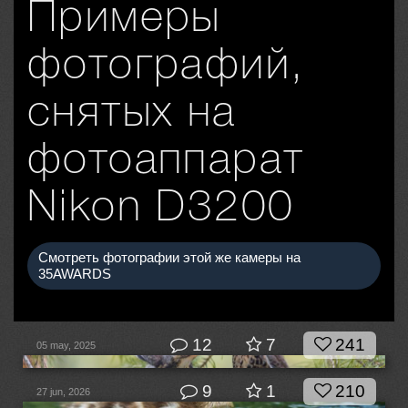
Примеры
фотографий,
снятых на
фотоаппарат
Nikon D3200
Смотреть фотографии этой же камеры на
35AWARDS
12
7
241
05 may, 2025
9
1
210
27 jun, 2026