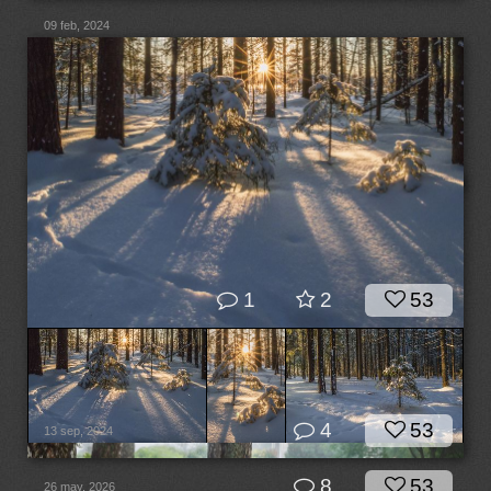
09 feb, 2024
1
2
53
4
53
13 sep, 2024
8
53
26 may, 2026