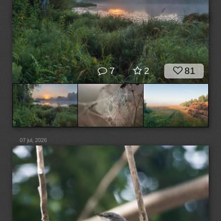
7
2
81
07 jul, 2026