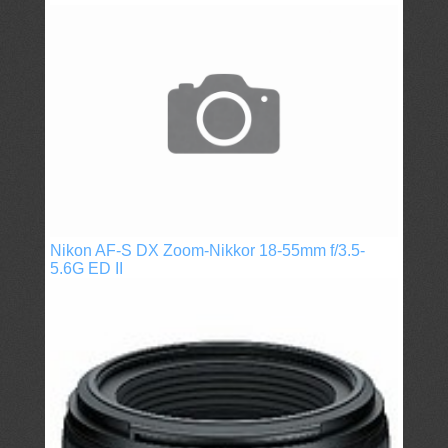
Nikon AF-S DX Zoom-Nikkor 18-55mm f/3.5-
5.6G ED II