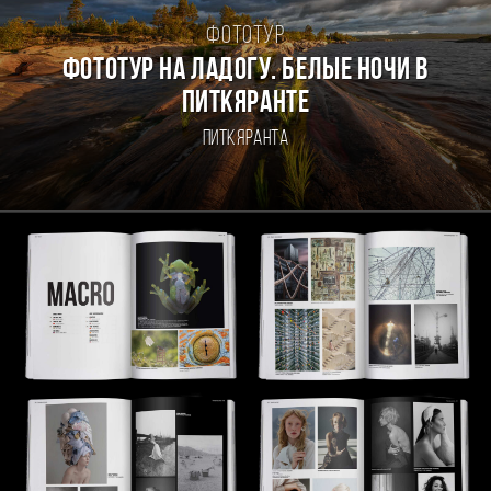
Фототур
Фототур на Ладогу. Белые ночи в
Питкяранте
Питкяранта