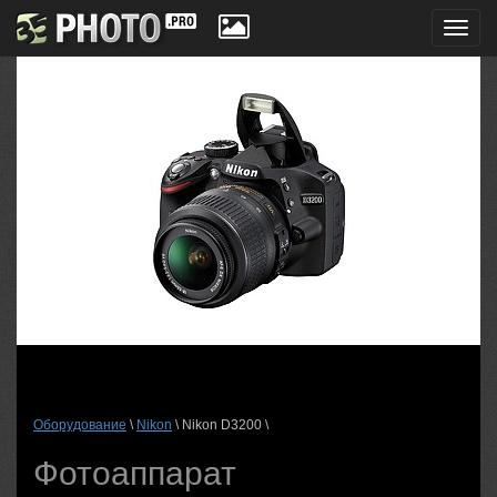
Toggl
navig
Оборудование
\
Nikon
\ Nikon D3200 \
Фотоаппарат