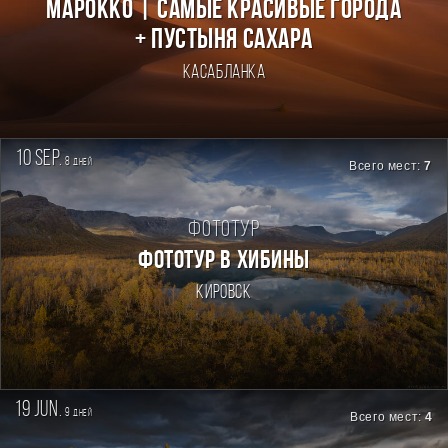
Марокко | Самые красивые города
+ пустыня Сахара
Касабланка
10 sep.
8
дней
Всего мест:
7
Фототур
ФОТОТУР В ХИБИНЫ
Кировск
19 jun.
9
дней
Всего мест:
4