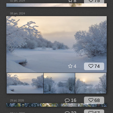
8
75
02 jan, 2024
08 jan, 2024
4
74
16
68
29 jul, 2026