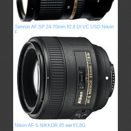
Tamron AF SP 24-70mm f/2.8 DI VC USD Nikon
F
Nikon AF-S NIKKOR 85 мм f/1,8G