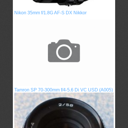
Nikon 35mm f/1.8G AF-S DX Nikkor
Tamron SP 70-300mm f/4-5.6 Di VC USD (A005)