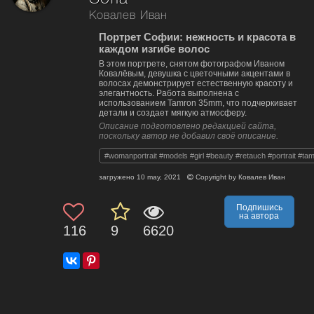
Ковалев Иван
Портрет Софии: нежность и красота в
каждом изгибе волос
В этом портрете, снятом фотографом Иваном
Ковалёвым, девушка с цветочными акцентами в
волосах демонстрирует естественную красоту и
элегантность. Работа выполнена с
использованием Tamron 35mm, что подчеркивает
детали и создает мягкую атмосферу.
Описание подготовлено редакцией сайта,
поскольку автор не добавил своё описание.
#womanportrait #models #girl #beauty #retauch #portrait #t
загружено
10 may, 2021
Copyright by
Ковалев Иван
Подпишись
на автора
116
9
6620