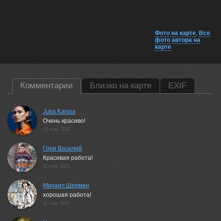
Фото на карте
,
Все
фото автора на
карте
Комментарии
Близко на карте
EXIF
Julia Kaissa
Очень красиво!
10 may, 2021
Гори Василий
Красивая работа!
11 may, 2021
Михаил Шерман
хорошая работа!
11 may, 2021