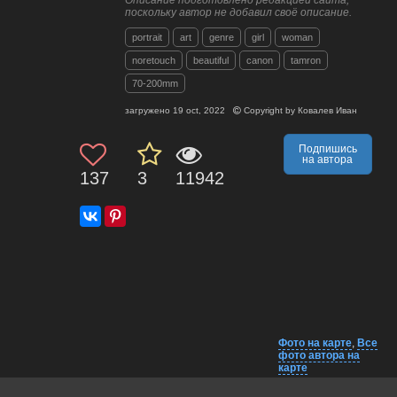
поскольку автор не добавил своё описание.
portrait
art
genre
girl
woman
noretouch
beautiful
canon
tamron
70-200mm
загружено
19 oct, 2022
Copyright by
Ковалев Иван
Подпишись
на автора
137
3
11942
Фото на карте
,
Все
фото автора на
карте