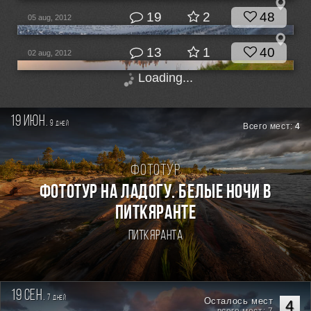
19
2
48
05 aug, 2012
13
1
40
02 aug, 2012
Loading...
19 июн.
9
дней
Всего мест:
4
Фототур
Фототур на Ладогу. Белые ночи в
Питкяранте
Питкяранта
19 сен.
7
дней
Осталось мест
4