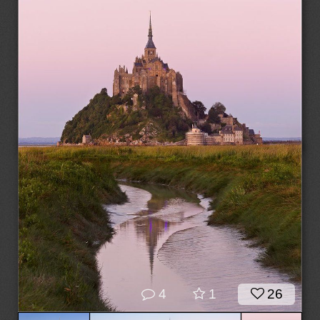
4
1
26