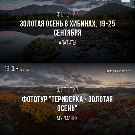
всего мест: 7
Фототур
Золотая осень в Хибинах, 19-25
сентября
Апатиты
18 сен.
5
дней
Всего мест:
7
Фототур
ФОТОТУР "ТЕРИБЕРКА - ЗОЛОТАЯ
ОСЕНЬ"
Мурманск