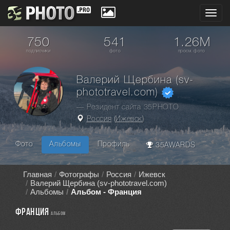
Toggl
navig
750
541
1.26M
подписчики
фото
просм. фото
Валерий Щербина (sv-
phototravel.com)
— Резидент сайта 35PHOTO
Россия
(
Ижевск
)
Фото
Альбомы
Профиль
35AWARDS
Главная
Фотографы
Россия
Ижевск
Валерий Щербина (sv-phototravel.com)
Альбомы
Альбом - Франция
Франция
альбом