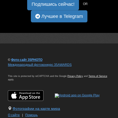
Подпишись сейчас!
OR
Лучшее в Telegram
©
Фото сайт 35PHOTO
Международный фотоконкурс 35AWARDS
This site is protected by reCAPTCHA and the Google
Privacy Policy
and
Terms of Service
apply.
Фотографии на карте мира
О сайте
|
Помощь