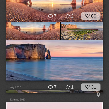
7
2
80
7
1
31
24 jul, 2013
12 may, 2013