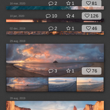
2
1
81
16 mar, 2020
10
4
126
10 jan, 2020
2
1
46
02 dec, 2019
29 aug, 2019
3
1
76
28 aug, 2019