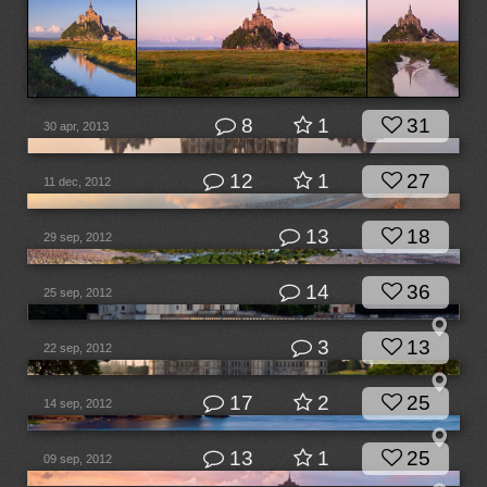
8
1
31
30 apr, 2013
12
1
27
11 dec, 2012
13
18
29 sep, 2012
14
36
25 sep, 2012
3
13
22 sep, 2012
17
2
25
14 sep, 2012
13
1
25
09 sep, 2012