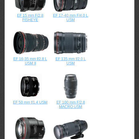
EF 15 mm F/2.8
EF 17-40 mm F/4.0 L
FISHEYE
USM
EF 16-35 mm f/2.8 L
EF 135 mm f/2.0 L
USM II
USM
EF 50 mm f/1.4 USM
EF 100 mm F/2.8
MACRO USM