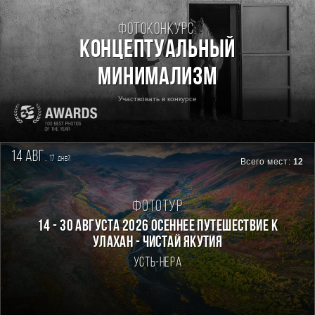
Фотоконкурс:
Концептуальный
минимализм
Участвовать в конкурсе
14 авг.
17
дней
Всего мест:
12
Фототур
14 - 30 августа 2026 Осеннее путешествие к
Улахан - Чистай Якутия
Усть-Нера