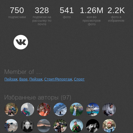
750
328
541
1.26M
2.2K
подписчики
подписки на
фото
кол-во
фото в
рассылку по
просмотров
избранном
почте
фото
Member of ...
Пейзаж
,
Base
,
Пейзаж
,
Стрит/Репортаж
,
Спорт
Избранные авторы (97)