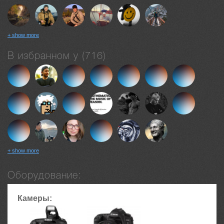
+ show more
В избранном у (716)
+ show more
Оборудование:
Камеры: