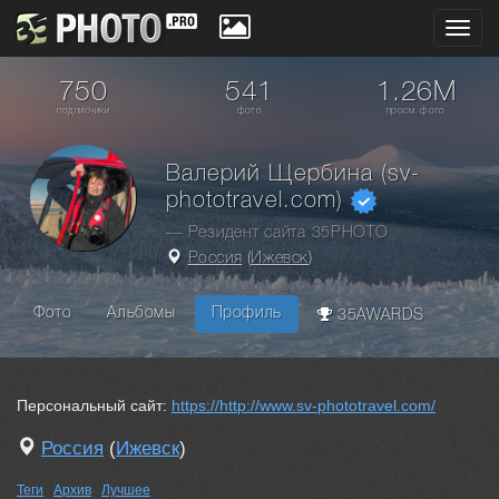
Toggl
navig
750
541
1.26M
подписчики
фото
просм. фото
Валерий Щербина (sv-
phototravel.com)
— Резидент сайта 35PHOTO
Россия
(
Ижевск
)
Фото
Альбомы
Профиль
35AWARDS
Персональный сайт:
https://http://www.sv-phototravel.com/
Россия
(
Ижевск
)
Теги
Архив
Лучшее