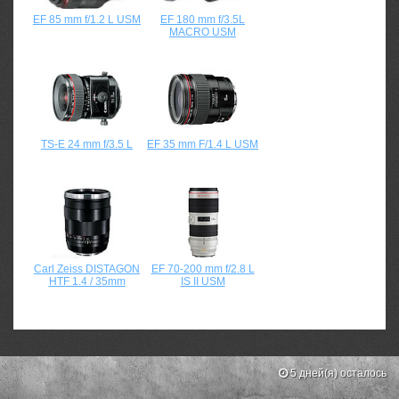
EF 85 mm f/1.2 L USM
EF 180 mm f/3.5L
MACRO USM
TS-E 24 mm f/3.5 L
EF 35 mm F/1.4 L USM
Сarl Zeiss DISTAGON
EF 70-200 mm f/2.8 L
HTF 1.4 / 35mm
IS II USM
5 дней(я) осталось