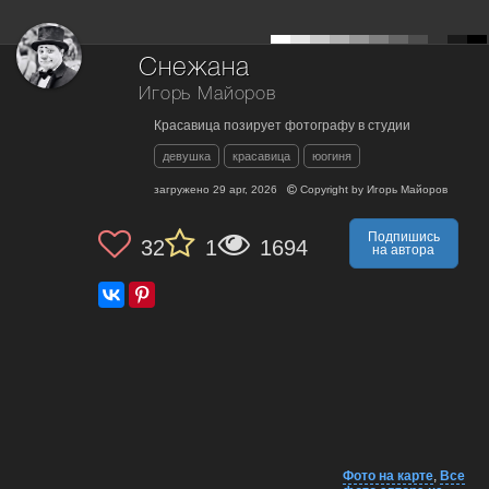
Снежана
Игорь Майоров
Красавица позирует фотографу в студии
девушка
красавица
юогиня
загружено
29 apr, 2026
Copyright by
Игорь Майоров
Подпишись
32
1
1694
на автора
Фото на карте
,
Все