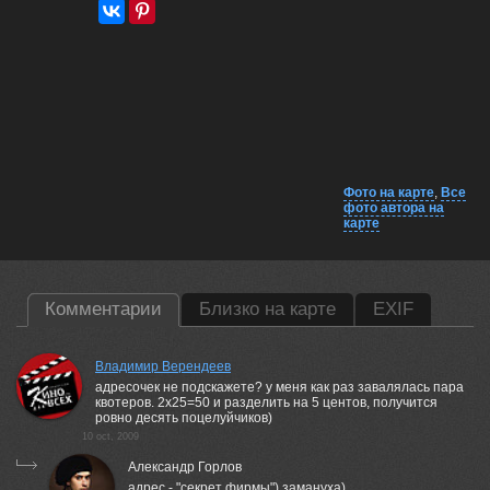
Фото на карте
,
Все
фото автора на
карте
Комментарии
Близко на карте
EXIF
Владимир Верендеев
адресочек не подскажете? у меня как раз завалялась пара
квотеров. 2х25=50 и разделить на 5 центов, получится
ровно десять поцелуйчиков)
10 oct, 2009
Александр Горлов
адрес - "секрет фирмы") замануха)