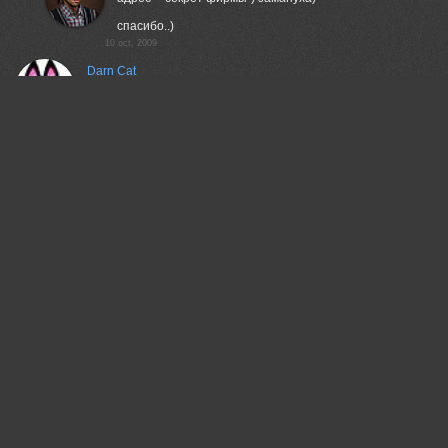
спасибо..)
10 oct, 2009
Darn Cat
прелесть какая =)
10 oct, 2009
Александр Горлов
спасибо)
10 oct, 2009
Герман Корнилов
Понразилась новая тематика - наконец , исполение в целом
тоже понравилось .
Непонравилось формирование кадра и стандартное ,
избитое положение ручек у лица ...
10 oct, 2009
Александр Горлов
Герман Борисович, наконец, спасибо.
В данном случае, положение ручек соответствует и
стилю фотографии, и , как вы это назвали,
"формированию кадра".
10 oct, 2009
Нетушки