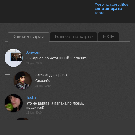
Фото на карте
,
Все
фото автора на
карте
Комментарии
Близко на карте
EXIF
Алексей
Шикарная работа! Юный Шевченко.
21 jan, 2010
Александр Горлов
Спасибо.
21 jan, 2010
Toska
это не шляпа, а папаха по моему.
нравится!)
21 jan, 2010
Александр Горлов
ну да, вы ,возможно,правы)
это я утрировал)