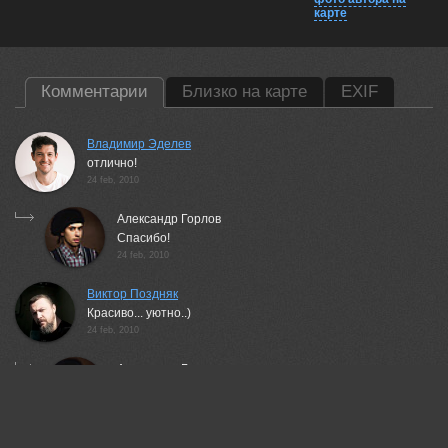
карте
Комментарии
Близко на карте
EXIF
Владимир Эделев
отлично!
24 feb, 2010
Александр Горлов
Спасибо!
24 feb, 2010
Виктор Поздняк
Красиво... уютно..)
24 feb, 2010
Александр Горлов
Благодарю.)
24 feb, 2010
Слава