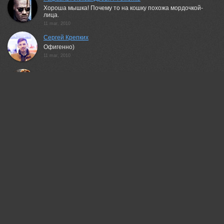
Хороша мышка! Почему то на кошку похожа мордочкой-
лица.
11 mar, 2010
Сергей Крепких
Офигенно)
11 mar, 2010
SUTASHA
Ещё бы розовый танк (как в клипе)
11 mar, 2010
Александр Горлов
Рафаэль Александрович Фоменко
Крепких Сергей
LuNatik (Наталья Судова)
Благодарю за внимание!
19 mar, 2010
Беденко Григорий
круто!)
03 apr, 2010