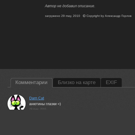
Автор не добавил описание.
загружено
29 may, 2010
Copyright by
Александр Горлов
Комментарии
Близко на карте
EXIF
Darn Cat
анютины глазки =)
29 may, 2010
Александр Горлов
Настасьины)
29 may, 2010