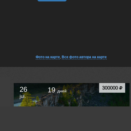
Фото на карте
,
Все фото автора на карте
300000
26
19
дней
jul.
Фотоэкспедиция на Анабарское плато. Сплав
по рекам Котуйкан и Котуй.
Хатанга
Russia /