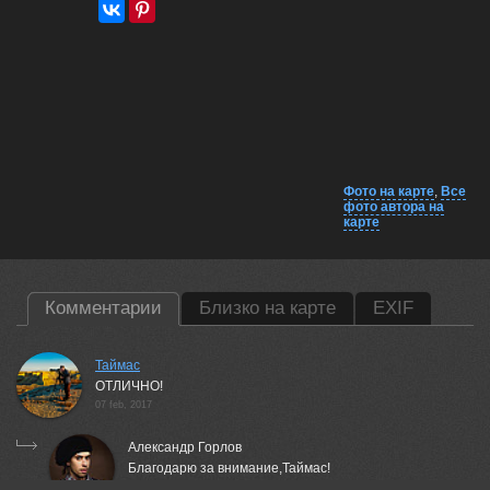
Фото на карте
,
Все
фото автора на
карте
Комментарии
Близко на карте
EXIF
Таймас
ОТЛИЧНО!
07 feb, 2017
Александр Горлов
Благодарю за внимание,Таймас!
07 feb, 2017