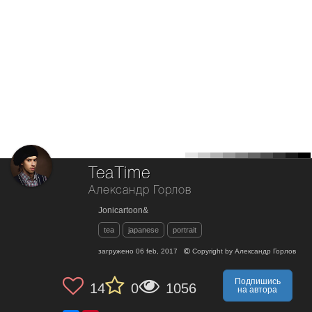
TeaTime
Александр Горлов
Jonicartoon&
tea
japanese
portrait
загружено
06 feb, 2017
Copyright by
Александр Горлов
Подпишись
14
0
1056
на автора