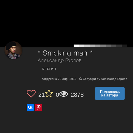
* Smoking man *
Александр Горлов
REPOST
загружено
29 aug, 2010
Copyright by
Александр Горлов
Подпишись
21
0
2878
на автора