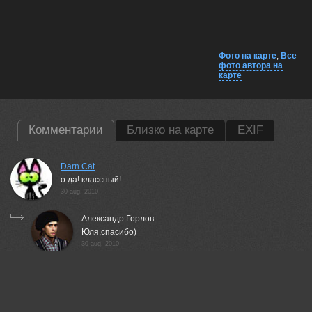
Фото на карте
,
Все
фото автора на
карте
Комментарии
Близко на карте
EXIF
Darn Cat
о да! классный!
30 aug, 2010
Александр Горлов
Юля,спасибо)
30 aug, 2010
фетиш модель и дизайнер фетиш одежды Агна Деви
(FetishModel.ru)
Сколько чувства . Да .
11 feb, 2011