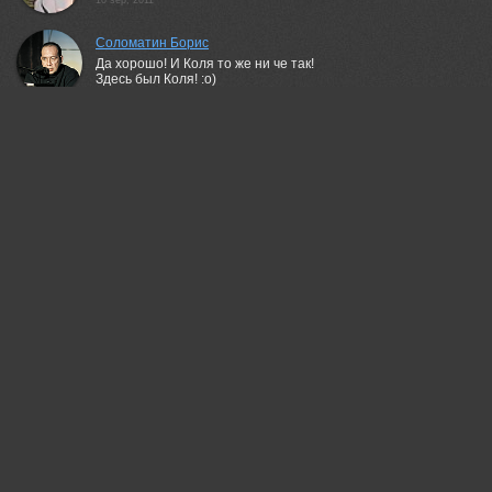
10 sep, 2011
Соломатин Борис
Да хорошо! И Коля то же ни че так!
Здесь был Коля! :о)
10 sep, 2011
Бондаренко Денис
вспомнилось из детства.. про хомячков в клетке, которые от
испуга делались зелеными... кошечку ккак увидали...)
11 sep, 2011
Мария Горская
Образ замечательный, продуманный!
(Но! Вот этот зелененький гарнирчик - не очень... особенно,
возле хвостика - ассоциация с реакцией испуганной
мышкой :)
11 sep, 2011
Бондаренко Денис
так задумано наверняка, иначе зачем он там-
зелёненький :)
11 sep, 2011
Ne Horoshiy
Нравится работа.
11 sep, 2011