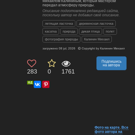
Михаилом Калининым, который мастерски
передал атмосферу природы.
Описание подготовлено редакцией сайта,
поскольку автор не добавил своё описание.
летящая ласточка
деревенская ласточка
касатка
природа
дикая птица
полет
фотография природы
Калинин Михаил
загружено
08 jul, 2026
Copyright by
Калинин Михаил
Подпишись
на автора
283
0
1761
Фото на карте
,
Все
фото автора на