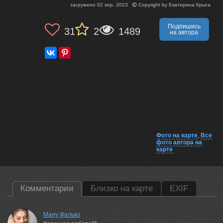
загружено
02 sep, 2023
Copyright by
Екатерина Крыга
Подпишись
31
2
1489
на автора
Фото на карте
,
Все
фото автора на
карте
Комментарии
Близко на карте
EXIF
Ману Фалько