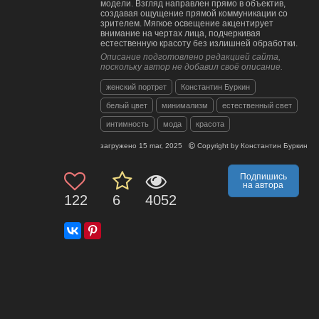
модели. Взгляд направлен прямо в объектив,
создавая ощущение прямой коммуникации со
зрителем. Мягкое освещение акцентирует
внимание на чертах лица, подчеркивая
естественную красоту без излишней обработки.
Описание подготовлено редакцией сайта,
поскольку автор не добавил своё описание.
женский портрет
Константин Буркин
белый цвет
минимализм
естественный свет
интимность
мода
красота
загружено
15 mar, 2025
Copyright by
Константин Буркин
Подпишись
на автора
122
6
4052