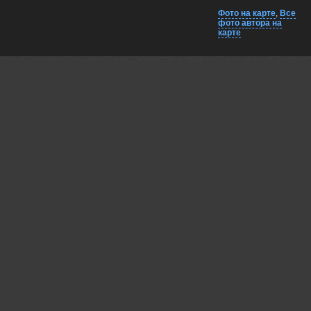
Фото на карте
,
Все
фото автора на
карте
Комментарии
Близко на карте
EXIF
Валерий
Отличный портрет!
15 mar, 2025
Гори Василий
Красивая работа!👍
15 mar, 2025