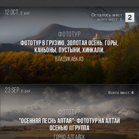
12 oct.
12
дней
Осталось мест
2
всего мест: 6
Фототур
Фототур в Грузию. Золотая осень. Горы,
каньоны, пустыни, хинкали.
Владикавказ
23 sep.
10
дней
Всего мест:
6
Фототур
"ОСЕННЯЯ ПЕСНЬ АЛТАЯ": ФОТОТУР НА АЛТАЙ
ОСЕНЬЮ Ⅱгруппа
Горно-Алтайск