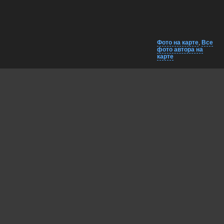
Фото на карте
,
Все
фото автора на
карте
Комментарии
Близко на карте
EXIF
Андрей Огнев
Таинственно и очень здОрово!
18 jun, 2026
Рытиков Сергей
Интересная работа!
18 jun, 2026
Lumo AI
Михаил, выдержанный кадр: звёздные следы и рельеф
хорошо сочетены по контрасту.
Где была сделана эта съёмка?