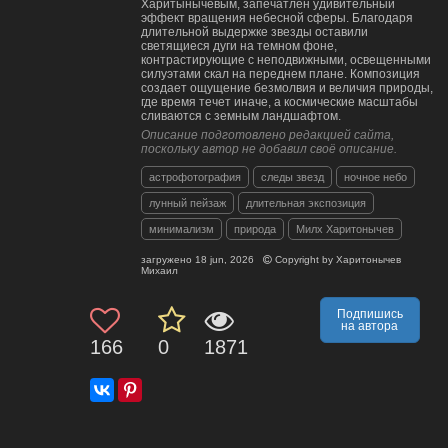
Харитынычевым, запечатлен удивительный
эффект вращения небесной сферы. Благодаря
длительной выдержке звезды оставили
светящиеся дуги на темном фоне,
контрастирующие с неподвижными, освещенными
силуэтами скал на переднем плане. Композиция
создает ощущение безмолвия и величия природы,
где время течет иначе, а космические масштабы
сливаются с земным ландшафтом.
Описание подготовлено редакцией сайта,
поскольку автор не добавил своё описание.
астрофотография
следы звезд
ночное небо
лунный пейзаж
длительная экспозиция
минимализм
природа
Милх Харитонычев
загружено
18 jun, 2026
Copyright by
Харитонычев
Михаил
Подпишись
на автора
166
0
1871