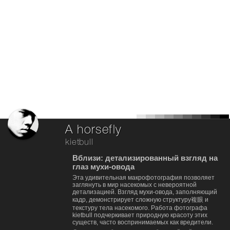
A horsefly
kietbull
Вблизи: детализированный взгляд на
глаз мухи-овода
Эта удивительная макрофотография позволяет
заглянуть в мир насекомых с невероятной
детализацией. Взгляд мухи-овода, заполняющий
кадр, демонстрирует сложную структуру複眼 и
текстуру тела насекомого. Работа фотографа
kietbull подчеркивает природную красоту этих
существ, часто воспринимаемых как вредители.