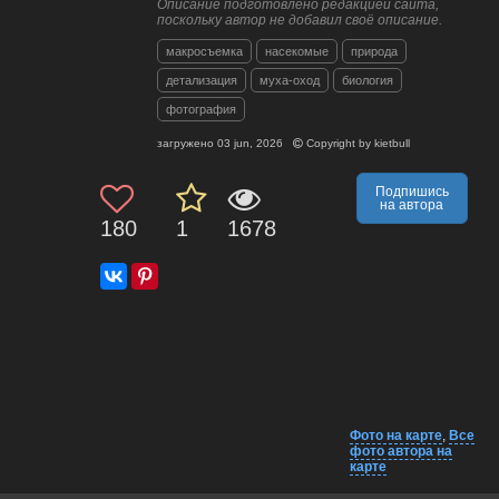
Описание подготовлено редакцией сайта,
поскольку автор не добавил своё описание.
макросъемка
насекомые
природа
детализация
муха-оход
биология
фотография
загружено
03 jun, 2026
Copyright by
kietbull
Подпишись
на автора
180
1
1678
Фото на карте
,
Все
фото автора на
карте