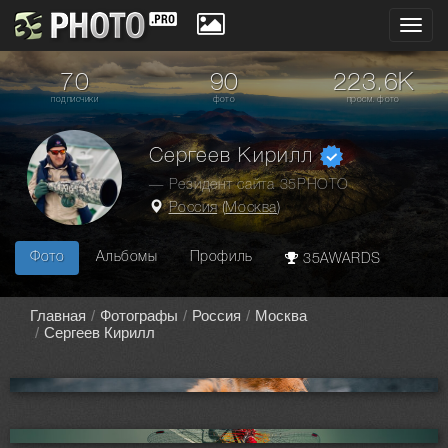
Toggl
navig
70
90
223.6K
подписчики
фото
просм. фото
Сергеев Кирилл
— Резидент сайта 35PHOTO
Россия
(
Москва
)
Фото
Альбомы
Профиль
35AWARDS
Главная
Фотографы
Россия
Москва
Сергеев Кирилл