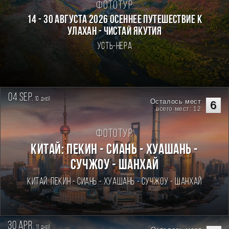
Фототур
14 - 30 августа 2026 Осеннее путешествие к
Улахан - Чистай Якутия
Усть-Нера
04 sep.
10
дней
Осталось мест
6
всего мест: 12
Фототур
Китай: Пекин - Сиань - Хуашань -
Сучжоу - Шанхай
Китай: Пекин - Сиань - Хуашань - Сучжоу - Шанхай
30 apr.
11
дней