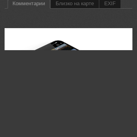
Комментарии
Близко на карте
EXIF
35PHOTO Mobile App
Загружайте работы на сайт прямо из мобильного
приложения. Ставьте лайки, подписывайтесь на других
участников, оставляйте комментарии. Возможность
смотреть за тем кто поставил вам лайк, а так же