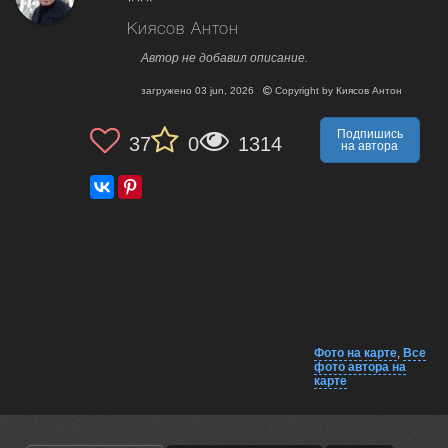
***
Киясов Антон
Автор не добавил описание.
загружено
03 jun, 2026
Copyright by
Киясов Антон
Подпишись
37
0
1314
на автора
Фото на карте
,
Все
фото автора на
карте