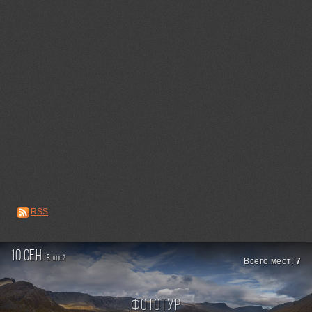
RSS
10 сен.
8
дней
Всего мест:
7
Фототур