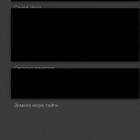
Седой Урал
Сегодня вечером...
Зимнее море тайги