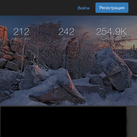
Регистрация
Войти
212
242
254.9K
подписчики
фото
просм. фото