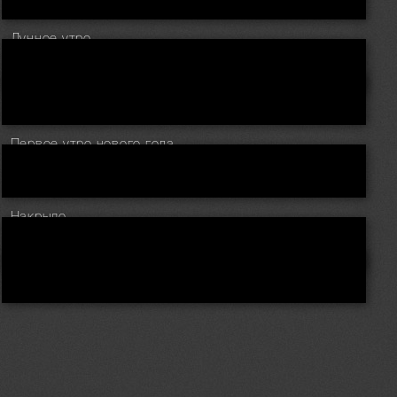
Лунное утро
Первое утро нового года
Накрыло