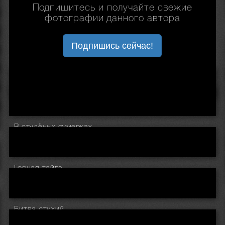
Подпишитесь и получайте свежие
фотографии данного автора
Подпишись сейчас!
В студёных сумерках
Горная тайга
Битва стихий