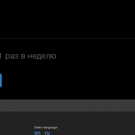
 раз в неделю
Select language:
en
ru