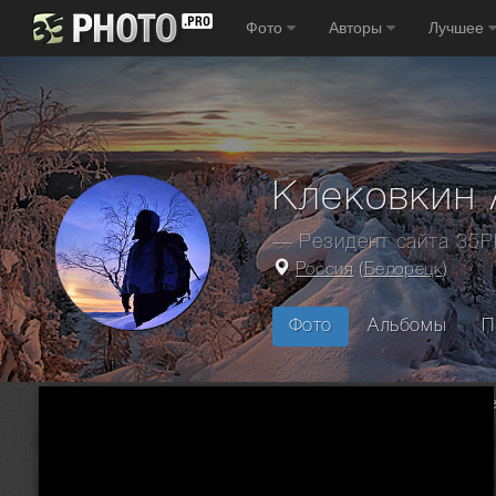
Фото
Авторы
Лучшее
Клековкин 
— Резидент сайта 35
Россия
(
Белорецк
)
Фото
Альбомы
П
Главная
Фотографы
Россия
Белорецк
Клековкин Ал