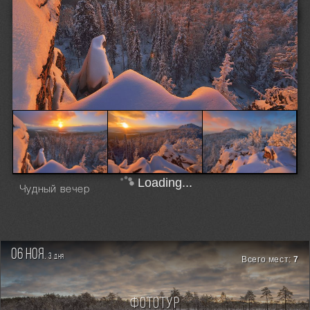
Loading...
Чудный вечер
06 ноя.
3
дня
Всего мест:
7
Фототур