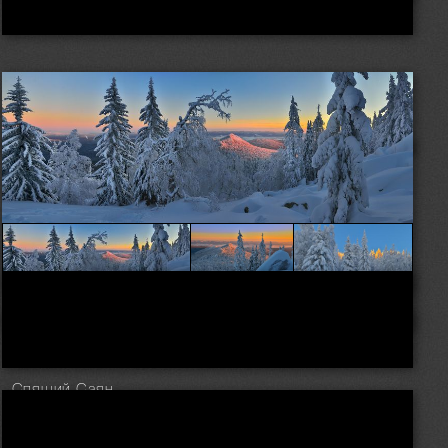
Спящий Саян