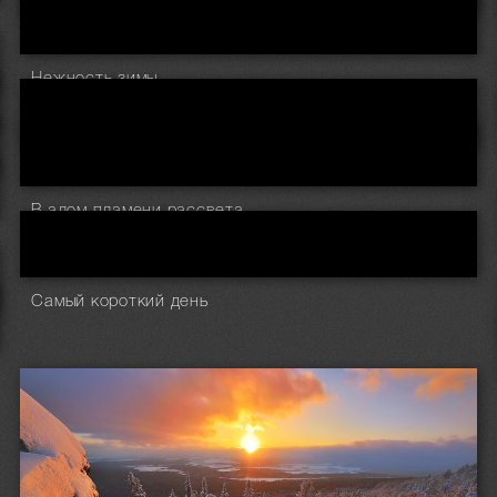
Нежность зимы
В алом пламени рассвета
Самый короткий день