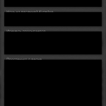
Ночь на весенней Курейке
Иремель просыпается
Простенько о весне