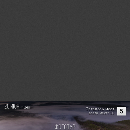
20 июн.
11
дней
Осталось мест
5
всего мест: 10
Фототур