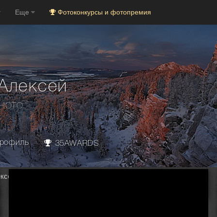
Еще
Фотоконкурсы и фотопремия
Алексей
PHOTO
рофиль
35AWARDS
ексей