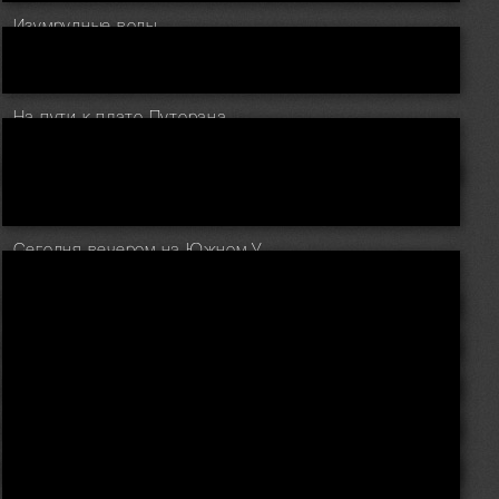
Изумрудные воды
На пути к плато Путорана
Сегодня вечером на Южном Урале