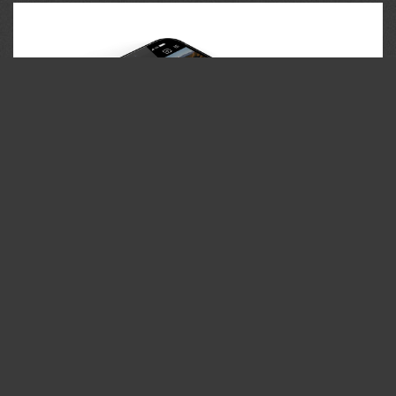
35PHOTO Mobile App
Загружайте работы на сайт прямо из мобильного
приложения. Ставьте лайки, подписывайтесь на других
участников, оставляйте комментарии. Возможность
смотреть за тем кто поставил вам лайк, а так же
возможность загружать работы в приложение
участникам не прошедшим модерацию.