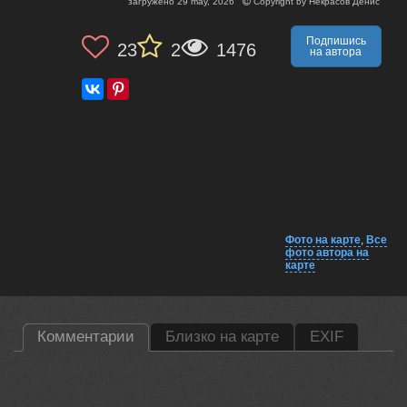
загружено
29 may, 2026
Copyright by
Некрасов Денис
Подпишись
23
2
1476
на автора
Фото на карте
,
Все
фото автора на
карте
Комментарии
Близко на карте
EXIF