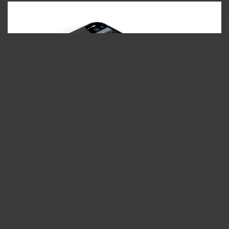
35PHOTO Mobile App
Загружайте работы на сайт прямо из мобильного
приложения. Ставьте лайки, подписывайтесь на других
участников, оставляйте комментарии. Возможность
смотреть за тем кто поставил вам лайк, а так же
возможность загружать работы в приложение
участникам не прошедшим модерацию.