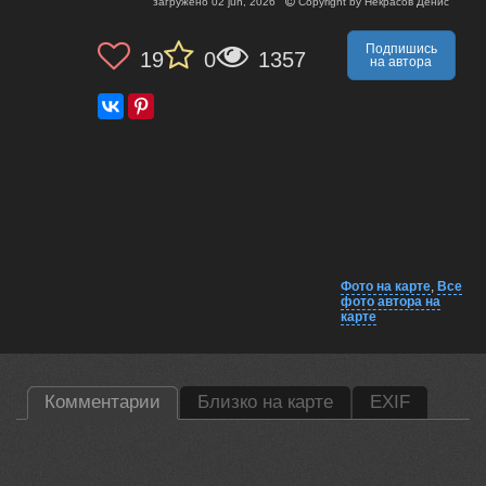
загружено
02 jun, 2026
Copyright by
Некрасов Денис
Подпишись
19
0
1357
на автора
Фото на карте
,
Все
фото автора на
карте
Комментарии
Близко на карте
EXIF