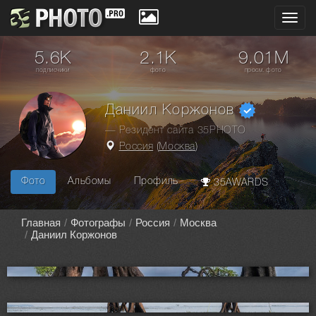
Toggl
navig
5.6K
2.1K
9.01M
подписчики
фото
просм. фото
Даниил Коржонов
— Резидент сайта 35PHOTO
Россия
(
Москва
)
Фото
Альбомы
Профиль
35AWARDS
Главная
Фотографы
Россия
Москва
Даниил Коржонов