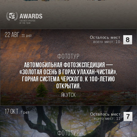
22 авг.
20
дней
Осталось мест
8
всего мест: 10
Фототур
Автомобильная фотоэкспедиция —
«Золотая осень в горах Улахан-Чистай».
Горная система Черского. К 100-летию
открытия.
Якутск
17 окт.
7
дней
Осталось мест
7
всего мест: 11
Фототур