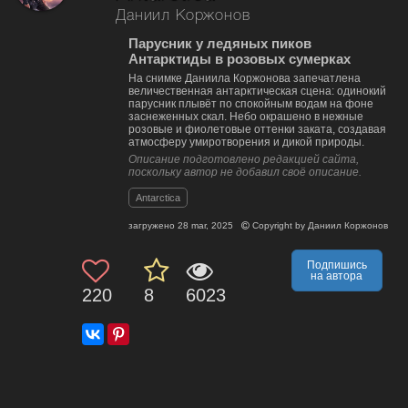
Даниил Коржонов
Парусник у ледяных пиков
Антарктиды в розовых сумерках
На снимке Даниила Коржонова запечатлена
величественная антарктическая сцена: одинокий
парусник плывёт по спокойным водам на фоне
заснеженных скал. Небо окрашено в нежные
розовые и фиолетовые оттенки заката, создавая
атмосферу умиротворения и дикой природы.
Описание подготовлено редакцией сайта,
поскольку автор не добавил своё описание.
Antarctica
загружено
28 mar, 2025
Copyright by
Даниил Коржонов
Подпишись
на автора
220
8
6023