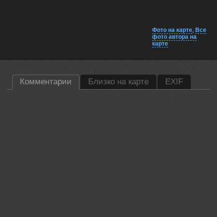
Фото на карте
,
Все
фото автора на
карте
Комментарии
Близко на карте
EXIF
Алёна Сурнина
Красиво, очень!!!
29 mar, 2025
Валерий
Отлично!
29 mar, 2025
Vladimir Morozov
Душевный пейзаж!
30 mar, 2025
Мария Горская