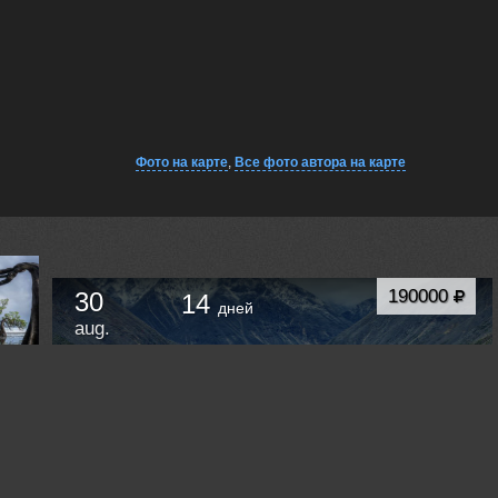
Фото на карте
,
Все фото автора на карте
190000
30
14
дней
aug.
Фотоэкспедиция — «Колымская осень на Юге».
Золотая осень в южных отрогах горной
системы Черского. Хребет Оханджа. Озеро Юг.
Сусуман
Russia /