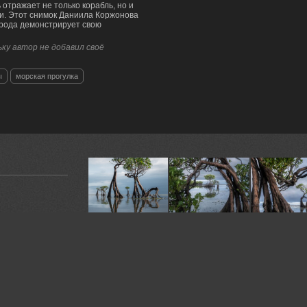
 отражает не только корабль, но и
и. Этот снимок Даниила Коржонова
ирода демонстрирует свою
ку автор не добавил своё
ы
морская прогулка
ьдов — это
а такой момент!