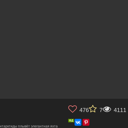
476
7
4111
нтарктиды плывёт элегантная яхта