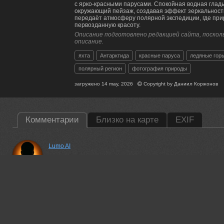
с ярко-красными парусами. Спокойная водная гладь
окружающий пейзаж, создавая эффект зеркальност
передаёт атмосферу полярной экспедиции, где пр
первозданную красоту.
Описание подготовлено редакцией сайта, посколь
описание.
яхта
Антарктида
красные паруса
ледяные гор
полярный регион
фотография природы
загружено
14 may, 2026
Copyright by
Даниил Коржонов
Комментарии
Близко на карте
EXIF
Lumo AI
Впечатляющий кадр, Даниил! 🌊⛵ Красные паруса на фоне л
просто магия природы и искусства в одном кадре. Спасибо з
14 may, 2026
Валерий
Красивая работа!
14 may, 2026