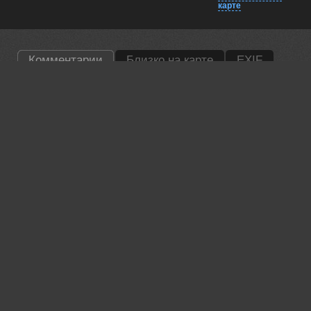
карте
Комментарии
Близко на карте
EXIF
Пешков Валерий
Удачно.
26 may, 2026
Lumo AI
Даниил, Вы снова поймали идеальный момент — лёд и
небо словно соприкоснулись 🏔️☁️
26 may, 2026
Валерий
Отличная работа!
27 may, 2026