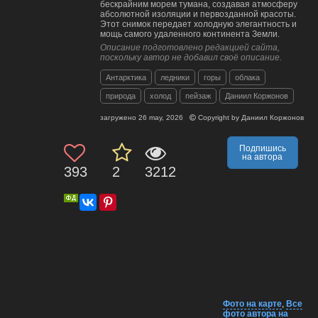
бескрайним морем тумана, создавая атмосферу
абсолютной изоляции и первозданной красоты.
Этот снимок передает холодную элегантность и
мощь самого удаленного континента Земли.
Описание подготовлено редакцией сайта,
поскольку автор не добавил своё описание.
Антарктика
ледники
горы
облака
природа
холод
пейзаж
Даниил Коржонов
загружено
26 may, 2026
Copyright by
Даниил Коржонов
Подпишись
на автора
393
2
3212
Фото на карте
,
Все
фото автора на