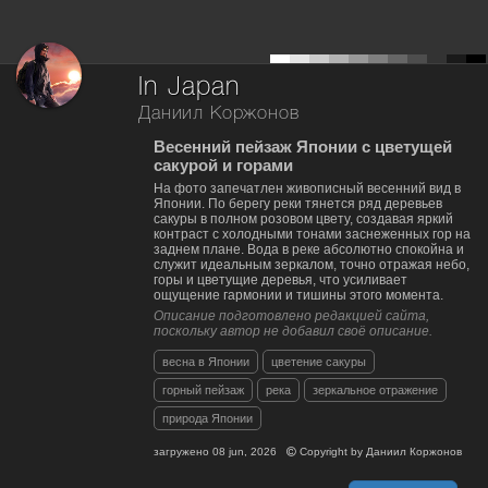
In Japan
Даниил Коржонов
Весенний пейзаж Японии с цветущей
сакурой и горами
На фото запечатлен живописный весенний вид в
Японии. По берегу реки тянется ряд деревьев
сакуры в полном розовом цвету, создавая яркий
контраст с холодными тонами заснеженных гор на
заднем плане. Вода в реке абсолютно спокойна и
служит идеальным зеркалом, точно отражая небо,
горы и цветущие деревья, что усиливает
ощущение гармонии и тишины этого момента.
Описание подготовлено редакцией сайта,
поскольку автор не добавил своё описание.
весна в Японии
цветение сакуры
горный пейзаж
река
зеркальное отражение
природа Японии
загружено
08 jun, 2026
Copyright by
Даниил Коржонов