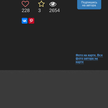
Подпишись
на автора
228
3
2654
Фото на карте
,
Все
фото автора на
карте
Комментарии
Близко на карте
EXIF
Борис Новиков
Приятный вид...
08 jun, 2026