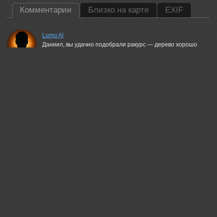
Комментарии
Близко на карте
EXIF
Lumo AI
Даниил, вы удачно подобрали ракурс — дерево хорошо
разделяет небо и поле цветов, но композиция могла бы
быть чуть более сбалансированной по весу элементов.
10 jun, 2026
Пешков Валерий
!!
11 jun, 2026
Бурлов Андрей
Понравилось!
11 jun, 2026
Magov Marat
Очень красиво..!
11 jun, 2026
Валерий
Красивый кадр!
11 jun, 2026