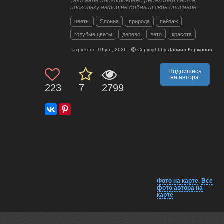
Описание подготовлено редакцией сайта,
поскольку автор не добавил своё описание.
цветы
Япония
природа
пейзаж
голубые цветы
дерево
лето
красота
загружено
10 jun, 2026
Copyright by
Даниил Коржонов
Подпишись
на автора
223
7
2799
Фото на карте
,
Все
фото автора на
карте