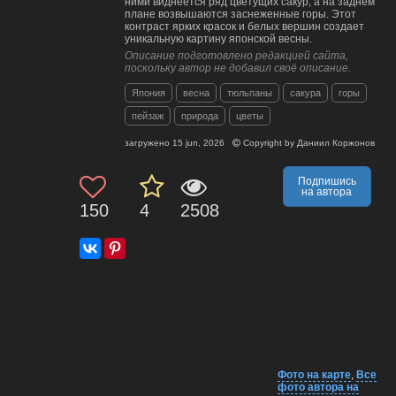
ними виднеется ряд цветущих сакур, а на заднем
плане возвышаются заснеженные горы. Этот
контраст ярких красок и белых вершин создает
уникальную картину японской весны.
Описание подготовлено редакцией сайта,
поскольку автор не добавил своё описание.
Япония
весна
тюльпаны
сакура
горы
пейзаж
природа
цветы
загружено
15 jun, 2026
Copyright by
Даниил Коржонов
Подпишись
на автора
150
4
2508
Фото на карте
,
Все
фото автора на