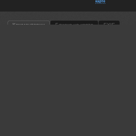
карте
Комментарии
Близко на карте
EXIF
Антипов Дмитрий
Классно
16 jun, 2026
Валерий
Красивый пейзаж!
16 jun, 2026
Павлова Марина
Красивая работа! 💖
16 jun, 2026