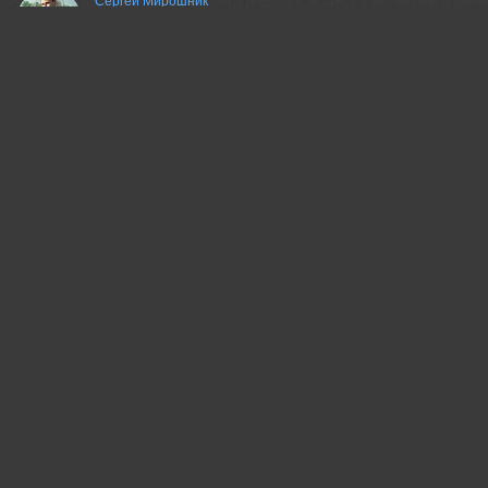
Сергей Мирошник
Классно!
18 oct, 2018
Новикова Ольга
роскошный вид
18 oct, 2018
Пешков Валерий
Героически)
18 oct, 2018
Неля Рачкова
Здорово!
18 oct, 2018
Николай Швалюк
а мне не понравилось!
какая то серость и всё.
и даже монгол на коне не вписывается в катину
19 oct, 2018
Олег Дунаев
Понравилось!
19 oct, 2018