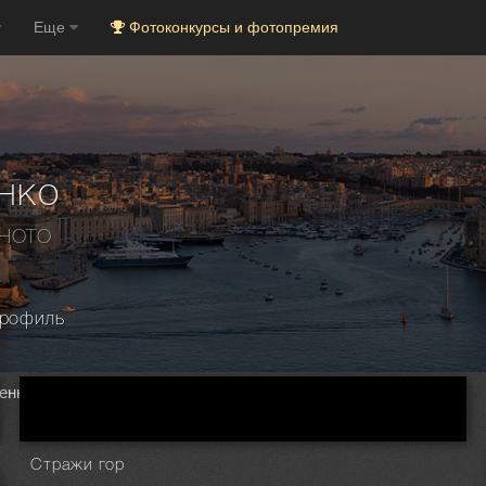
Еще
Фотоконкурсы и фотопремия
нко
PHOTO
рофиль
енко
Стражи гор