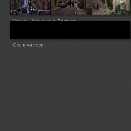
Улочки , балкончики Валлетты
Осенняя пора