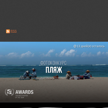
RSS
13 дней(я) осталось
Фотоконкурс:
Пляж
Участвовать в конкурсе