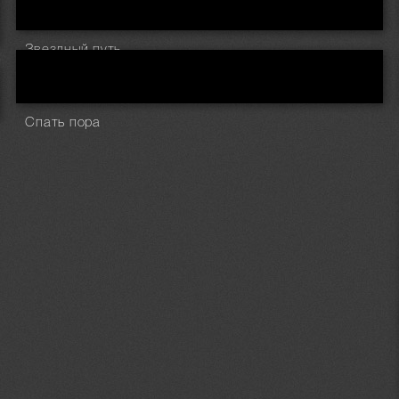
Звездный путь
Спать пора