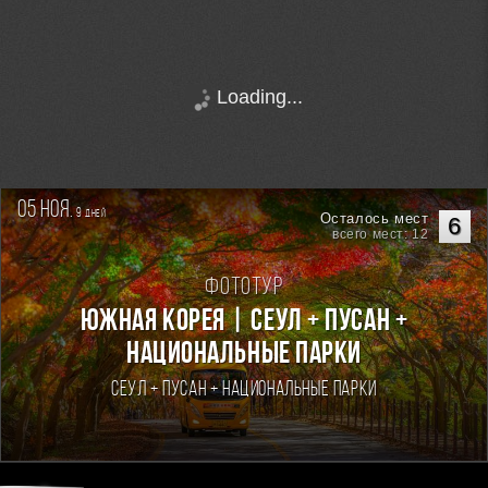
Loading...
05 ноя.
9
дней
Осталось мест
6
всего мест: 12
Фототур
Южная Корея | Сеул + Пусан +
национальные парки
Сеул + Пусан + национальные парки