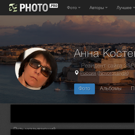
Фото
Авторы
Лучшее
Анна Косте
— Резидент сайта 35
Россия
(
Novorossiysk
)
Фото
Альбомы
П
Главная
Фотографы
Россия
Новороссийск
Анна Кост
Путь указывающий...