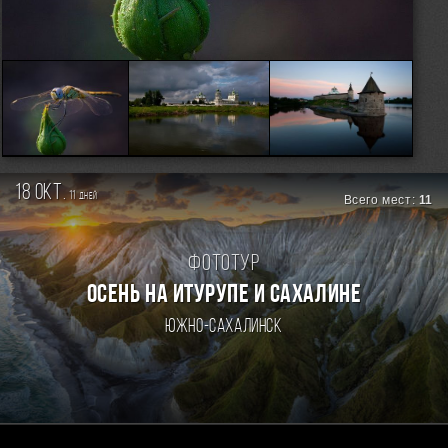
18 окт.
11
дней
Всего мест:
11
Фототур
ОСЕНЬ НА ИТУРУПЕ И САХАЛИНЕ
Южно-Сахалинск