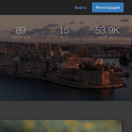
Регистрация
Войти
69
15
53.9K
подписчики
фото
просм. фото