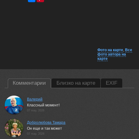
Фото на карте
,
Все
фото автора на
карте
Комментарии
Близко на карте
EXIF
Валерий
Классный момент!
07 may, 2026
Добролюбова Тамара
Он еще и так может
07 may, 2026