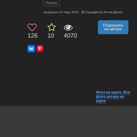
Полина
загружено
01 may, 2021
Copyright by
Котов Денис
Подпишись
на автора
126
10
4070
Фото на карте
,
Все
фото автора на
карте
Комментарии
Близко на карте
EXIF